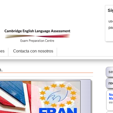
Si
us
pa
les
Contacta con nosotros
n.
se
re
No
Ma
05/