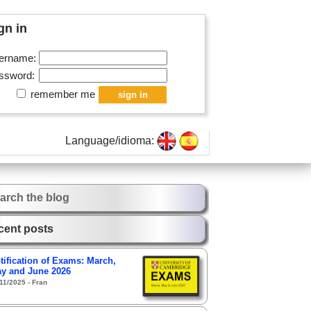
gn in
ername:
ssword:
remember me
Language/idioma:
arch the blog
cent posts
tification of Exams: March,
y and June 2026
11/2025 - Fran