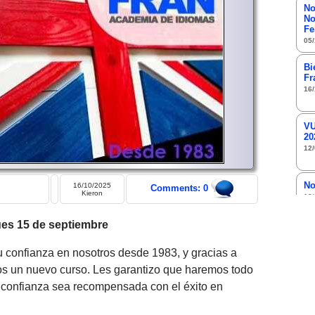
No
No
Fe
05/
Bi
Fr
16/
VU
20
12/
No
16/10/2025
Comments: 0
Kieron
13/
ues 15 de septiembre
No
 confianza en nosotros desde 1983, y gracias a
11/
s un nuevo curso. Les garantizo que haremos todo
 confianza sea recompensada con el éxito en
No
27/