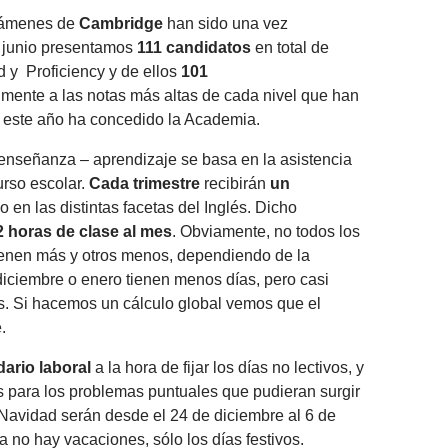
exámenes de
Cambridge
han sido una vez
 junio presentamos
111 candidatos
en total de
No
 y Proficiency y de ellos
101
Da
lmente a las notas más altas de cada nivel que han
29/
 este año ha concedido la Academia.
Nu
nseñanza – aprendizaje se basa en la asistencia
¡R
urso escolar.
Cada trimestre
recibirán
un
08/
 en las distintas facetas del Inglés. Dicho
No
2 horas de clase al mes
. Obviamente, no todos los
Ex
26/
tienen más y otros menos, dependiendo de la
 diciembre o enero tienen menos días, pero casi
s. Si hacemos un cálculo global vemos que el
.
dario laboral
a la hora de fijar los días no lectivos, y
s para los problemas puntuales que pudieran surgir
Navidad serán desde el 24 de diciembre al 6 de
no hay vacaciones, sólo los días festivos.